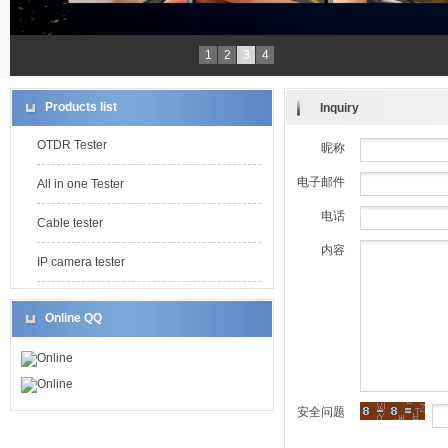
1
2
3
4
Products list
Inquiry
OTDR Tester
昵称
电子邮件
All in one Tester
电话
Cable tester
内容
IP camera tester
Online QQ
Online
Online
安全问题